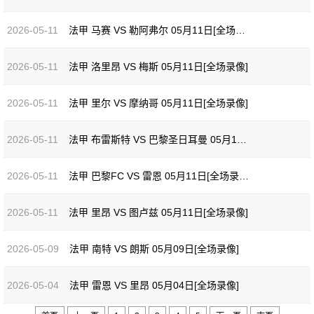
2026-05-11
法甲 马赛 VS 勒阿弗尔 05月11日[全场录像]
2026-05-11
法甲 洛里昂 VS 梅斯 05月11日[全场录像]
2026-05-11
法甲 里尔 VS 摩纳哥 05月11日[全场录像]
2026-05-11
法甲 布雷斯特 VS 巴黎圣日耳曼 05月11日[全场录像]
2026-05-11
法甲 巴黎FC VS 雷恩 05月11日[全场录像]
2026-05-11
法甲 里昂 VS 图卢兹 05月11日[全场录像]
2026-05-09
法甲 南特 VS 朗斯 05月09日[全场录像]
2026-05-04
法甲 雷恩 VS 里昂 05月04日[全场录像]