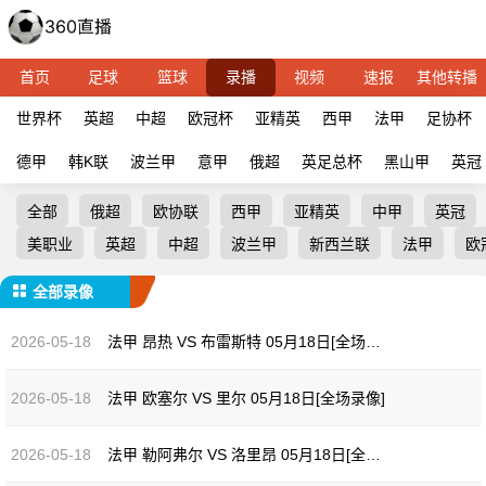
首页
足球
篮球
录播
视频
速报
其他转播
世界杯
英超
中超
欧冠杯
亚精英
西甲
法甲
足协杯
德甲
韩K联
波兰甲
意甲
俄超
英足总杯
黑山甲
英冠
全部
俄超
欧协联
西甲
亚精英
中甲
英冠
美职业
英超
中超
波兰甲
新西兰联
法甲
欧
全部录像
2026-05-18
法甲 昂热 VS 布雷斯特 05月18日[全场录像]
2026-05-18
法甲 欧塞尔 VS 里尔 05月18日[全场录像]
2026-05-18
法甲 勒阿弗尔 VS 洛里昂 05月18日[全场录像]